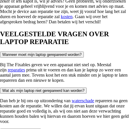
zeker of iets kapot is, wil je advies? Geen probleem, wij onderzoeken
je apparaat geheel vrijblijvend voor je en komen met advies op maat.
Mocht je device aan reparatie toe zijn, weet jij vooraf hoe lang het zal
duren en hoeveel de reparatie zal
kosten
. Gaan wij over het
afgesproken bedrag heen? Dan betalen wij het verschil!
VEELGESTELDE VRAGEN OVER
LAPTOP REPARATIE
Wanneer moet mijn laptop gerepareerd worden?
Bij The Fixables geven we een apparaat niet snel op. Meestal
zijn
reparaties
prima uit te voeren en dan kan je laptop zo weer een
aantal jaren mee. Tevens kost het een stuk minder om je laptop te laten
repareren dan een nieuwe te kopen.
Wat als mijn laptop niet gerepareerd kan worden?
Dan heb je bij ons op uitzondering van
waterschade
repareren na geen
kosten aan de reparatie. We willen dat jij ervan kunt uitgaan dat onze
reparatie goed en volledig is, als wij ons niet aan deze verwachting
kunnen houden balen wij hiervan en daarom hoeven we hier geen geld
voor.