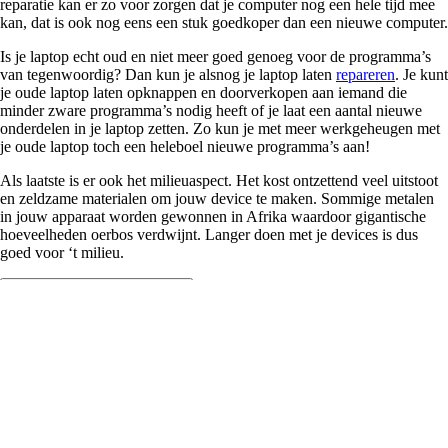
reparatie kan er zo voor zorgen dat je computer nog een hele tijd mee
kan, dat is ook nog eens een stuk goedkoper dan een nieuwe computer.
Is je laptop echt oud en niet meer goed genoeg voor de programma’s
van tegenwoordig? Dan kun je alsnog je laptop laten
repareren
. Je kunt
je oude laptop laten opknappen en doorverkopen aan iemand die
minder zware programma’s nodig heeft of je laat een aantal nieuwe
onderdelen in je laptop zetten. Zo kun je met meer werkgeheugen met
je oude laptop toch een heleboel nieuwe programma’s aan!
Als laatste is er ook het milieuaspect. Het kost ontzettend veel uitstoot
en zeldzame materialen om jouw device te maken. Sommige metalen
in jouw apparaat worden gewonnen in Afrika waardoor gigantische
hoeveelheden oerbos verdwijnt. Langer doen met je devices is dus
goed voor ‘t milieu.
Wat kost een laptop reparatie?
Dat ligt aan de reparatie. The Fixables repareren alleen Apple-
computers, vandaar dat de
prijslijst
alleen
voor
Macbooks
en
iMacs
geldt.
Hoe lang duurt een laptop reparatie?
Vele
reparaties
duren niet lang. Het vervangen van een onderdeel als