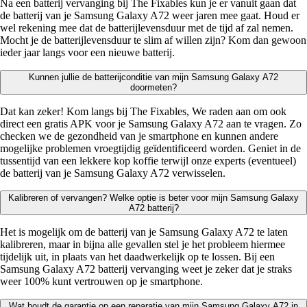
Na een batterij vervanging bij The Fixables kun je er vanuit gaan dat
de batterij van je Samsung Galaxy A72 weer jaren mee gaat. Houd er
wel rekening mee dat de batterijlevensduur met de tijd af zal nemen.
Mocht je de batterijlevensduur te slim af willen zijn? Kom dan gewoon
ieder jaar langs voor een nieuwe batterij.
Kunnen jullie de batterijconditie van mijn Samsung Galaxy A72
doormeten?
Dat kan zeker! Kom langs bij The Fixables, We raden aan om ook
direct een gratis APK voor je Samsung Galaxy A72 aan te vragen. Zo
checken we de gezondheid van je smartphone en kunnen andere
mogelijke problemen vroegtijdig geïdentificeerd worden. Geniet in de
tussentijd van een lekkere kop koffie terwijl onze experts (eventueel)
de batterij van je Samsung Galaxy A72 verwisselen.
Kalibreren of vervangen? Welke optie is beter voor mijn Samsung Galaxy
A72 batterij?
Het is mogelijk om de batterij van je Samsung Galaxy A72 te laten
kalibreren, maar in bijna alle gevallen stel je het probleem hiermee
tijdelijk uit, in plaats van het daadwerkelijk op te lossen. Bij een
Samsung Galaxy A72 batterij vervanging weet je zeker dat je straks
weer 100% kunt vertrouwen op je smartphone.
Wat houdt de garantie op een reparatie van mijn Samsung Galaxy A72 in