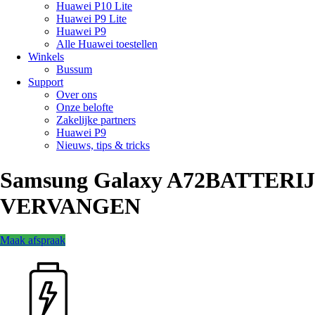
Huawei P10 Lite
Huawei P9 Lite
Huawei P9
Alle Huawei toestellen
Winkels
Bussum
Support
Over ons
Onze belofte
Zakelijke partners
Huawei P9
Nieuws, tips & tricks
Samsung Galaxy A72
BATTERIJ
VERVANGEN
Maak afspraak