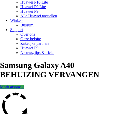
Huawei P10 Lite
Huawei P9 Lite
Huawei P9
Alle Huawei toestellen
Winkels
Bussum
Support
Over ons
Onze belofte
Zakelijke partners
Huawei P9
Nieuws, tips & tricks
Samsung Galaxy A40
BEHUIZING VERVANGEN
Maak afspraak