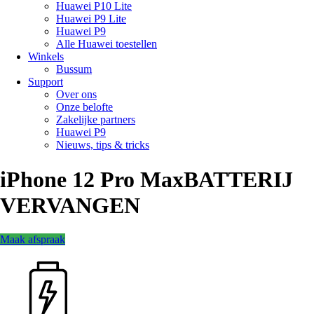
Huawei P10 Lite
Huawei P9 Lite
Huawei P9
Alle Huawei toestellen
Winkels
Bussum
Support
Over ons
Onze belofte
Zakelijke partners
Huawei P9
Nieuws, tips & tricks
iPhone 12 Pro Max
BATTERIJ
VERVANGEN
Maak afspraak