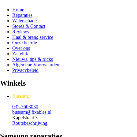
Home
Reparaties
Waterschade
Stores & Contact
Reviews
Haal & breng service
Onze belofte
Over ons
Zakelijk
Nieuws, tips & tricks
Algemene Voorwaarden
Privacybeleid
Winkels
Bussum:
035-7603030
bussum@fixables.nl
Kapelstraat 3
Routebeschrijving
Samsung reparaties